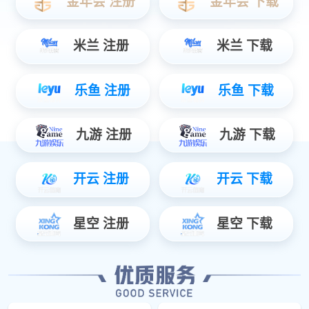
友情链接
jiuyou.com数码集团
DCN
客户服务热线
7X24小时服务热线
400-775-8258
终端产品24小时服务热线
400-775-8258
公司地址
广州市白云区上下九街4号数码科技广场
E-Mail
www@
在线客服
隐私政策
|
网络安全与隐私保护
?? ??Copyright? jiuyou.com官方网站数码云科信息技术有限公司 ??
www@