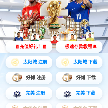
用户登录
手机号
密码
还没有账号？
立即注册
忘记密码
我已阅读并同意jiuyou.com
《隐私政策》