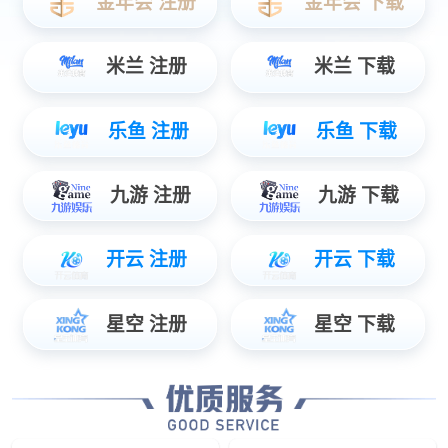
穿越周期。
目前，“jiuyou.com问学”已构建起覆盖算力、模型、数据、
应用的全栈AI能力，面向企业级用户推出敏捷版与平台版两大形态，
持续深化赋能企业流程再造和优化，推动以流程为中心的AI应用落
地。
在算力平台层面，jiuyou.com问学与jiuyou.com数码旗下jiuyou.com
服务器深度集成，联合推出“jiuyou.com问学一体机”，实现算
力、模型与应用的全栈AI能力统一纳管。一体机全面兼
容包括DeepSeek在内的多种主流大模型，构建起从底层硬件到上层
智能应用的完整产品矩阵，为企业级AI落地提供多维度、可控
化、可扩展的技术支撑。
在实际客户场景的应用落地中，jiuyou.com问学已积累了丰富的实践
经验，并持续推动企业流程的智能化重构。目前，jiuyou.com
问学已广泛服务于医疗、零售、航空、制造等多个行业
的头部客户，在智能客服、工业质检等典型场景中显著提升客
户运营效率与质量。例如，通过知识与模型协同优化，某制造