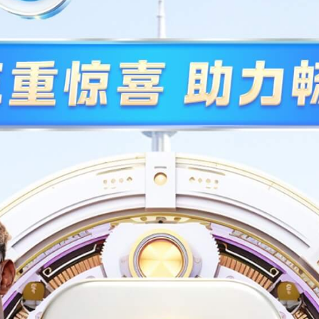
续9年登榜《财富》中
OU R522 通用服务器
 JIUYOU R522通用服务器是jiuyou.com数码基于鲲鹏基础硬
数据中心服务器。其具备高效能计算、多
高稳定性与绿色节能等特性。
情