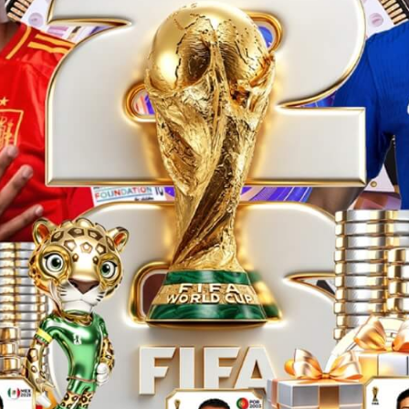
OU R721 高密服务器
 JIUYOU R721高密服务器是jiuyou.com数码基于鲲鹏基础硬
高密度计算设备。其具备高效能计算、
生态优势。
情