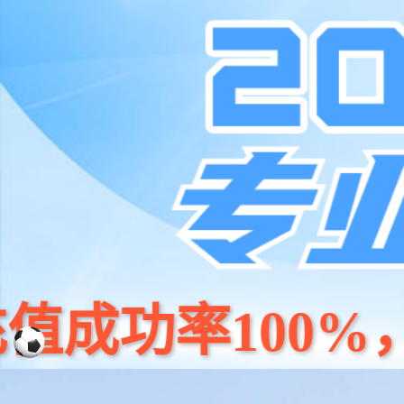
jiuyou.com·(中国区)官方网站
首页
关于我们
新闻