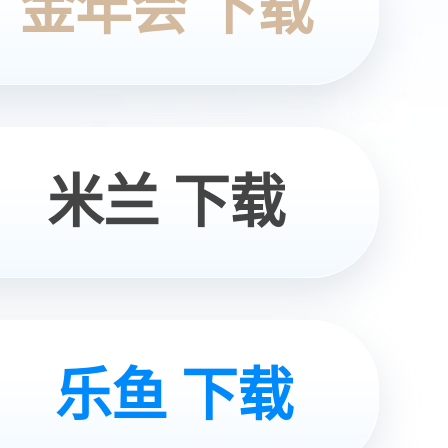
信扫描右侧二维码
.com官方微信公众号
untai便捷服务