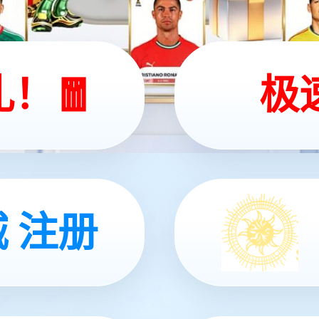
互联网
能源