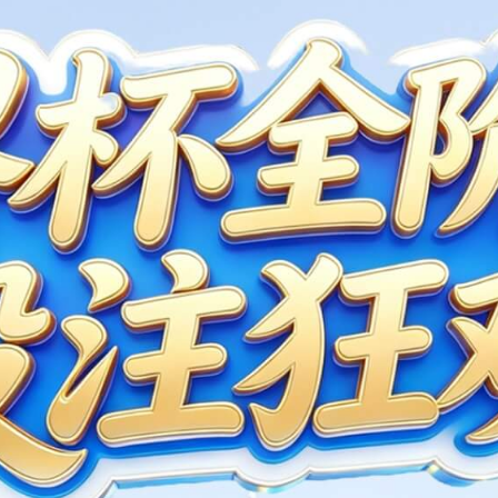
新闻动态
公司动态
媒体报道
2025-07-29
jiuyou.com数码李晨龙：AI for
式
11-26
jiuyou.com-“朱雀三号”液体可回收火箭11月中下旬首飞 马斯
11-26
jiuyou.com-小米SU7改款12大升级点曝光！全系车型涨价1
11-26
jiuyou.com-三季度中国智能平板销量达796万台 苹果稳居线上